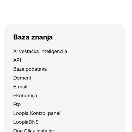
e-
mail
naloga
Baza znanja
AI veštačka inteligencija
API
Baze podataka
Domeni
E-mail
Ekonomija
Ftp
Loopia Kontrol panel
LoopiaDNS
One Click Installer