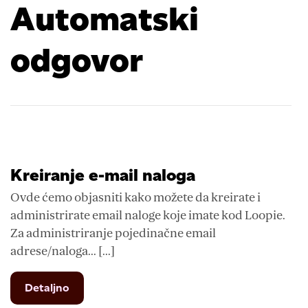
Automatski
odgovor
Kreiranje e-mail naloga
Ovde ćemo objasniti kako možete da kreirate i
administrirate email naloge koje imate kod Loopie.
Za administriranje pojedinačne email
adrese/naloga... [...]
from
Detaljno
Kreiranje