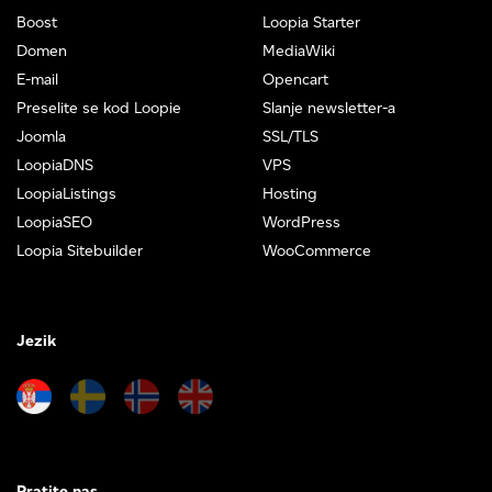
Boost
Loopia Starter
Domen
MediaWiki
E-mail
Opencart
Preselite se kod Loopie
Slanje newsletter-a
Joomla
SSL/TLS
LoopiaDNS
VPS
LoopiaListings
Hosting
LoopiaSEO
WordPress
Loopia Sitebuilder
WooCommerce
Jezik
Pratite nas