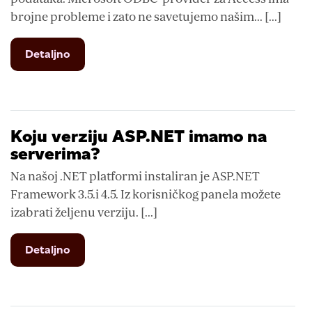
brojne probleme i zato ne savetujemo našim... [...]
from
Detaljno
Kako
da
kreiram
DSN/ODBC
konekciju
Koju verziju ASP.NET imamo na
serverima?
Na našoj .NET platformi instaliran je ASP.NET
Framework 3.5.i 4.5. Iz korisničkog panela možete
izabrati željenu verziju. [...]
from
Detaljno
Koju
verziju
ASP.NET
imamo