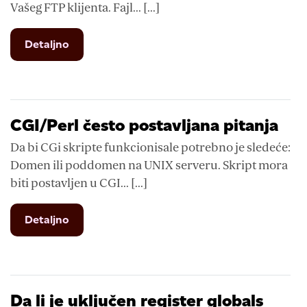
Vašeg FTP klijenta. Fajl... [...]
from
Detaljno
CGI
skript
ne
radi
CGI/Perl često postavljana pitanja
Da bi CGi skripte funkcionisale potrebno je sledeće:
Domen ili poddomen na UNIX serveru. Skript mora
biti postavljen u CGI... [...]
from
Detaljno
CGI/Perl
često
postavljana
pitanja
Da li je uključen register globals