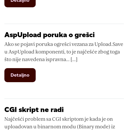
Detaljno
ASP.NET
rewrite
AspUpload poruka o grešci
Ako se pojavi poruka ogrešci vezana za Upload.Save
u AspUpload komponenti, to je najčešće zbog toga
što nije navedena ispravna... [...]
from
Detaljno
AspUpload
poruka
o
grešci
CGI skript ne radi
Najčešći problem sa CGI skriptom je kada je on
uploadovan u binarnom modu (Binary mode) iz