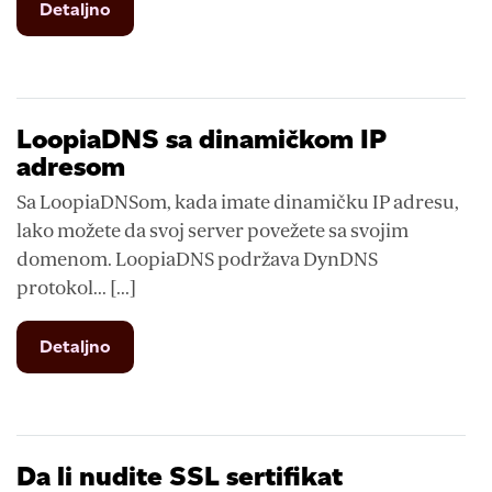
from
Detaljno
Kako
premestiti
domen
na
Loopiu?
LoopiaDNS sa dinamičkom IP
adresom
Sa LoopiaDNSom, kada imate dinamičku IP adresu,
lako možete da svoj server povežete sa svojim
domenom. LoopiaDNS podržava DynDNS
protokol... [...]
from
Detaljno
LoopiaDNS
sa
dinamičkom
IP
adresom
Da li nudite SSL sertifikat