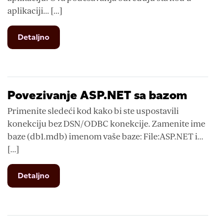
aplikaciji... [...]
from
Detaljno
ASP.NET
Trust
level
Povezivanje ASP.NET sa bazom
Primenite sledeći kod kako bi ste uspostavili
konekciju bez DSN/ODBC konekcije. Zamenite ime
baze (db1.mdb) imenom vaše baze: File:ASP.NET i...
[...]
from
Detaljno
Povezivanje
ASP.NET
sa
bazom