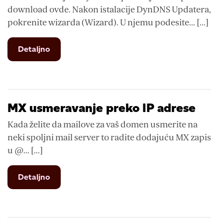
download ovde. Nakon istalacije DynDNS Updatera,
pokrenite wizarda (Wizard). U njemu podesite... [...]
from
Detaljno
DynDNS
Updater
3.1
MX usmeravanje preko IP adrese
Kada želite da mailove za vaš domen usmerite na
neki spoljni mail server to radite dodajuću MX zapis
u @... [...]
from
Detaljno
MX
usmeravanje
preko
IP