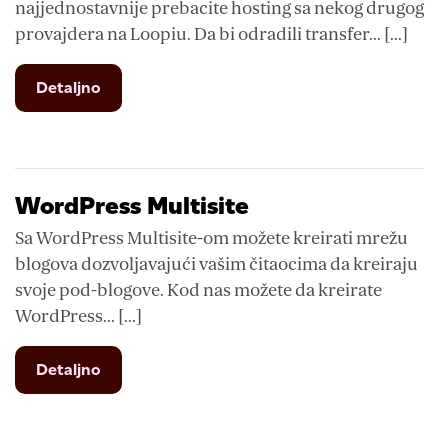
najjednostavnije prebacite hosting sa nekog drugog
provajdera na Loopiu. Da bi odradili transfer... [...]
from
Detaljno
Promena
hosting
provajdera
WordPress Multisite
Sa WordPress Multisite-om možete kreirati mrežu
blogova dozvoljavajući vašim čitaocima da kreiraju
svoje pod-blogove. Kod nas možete da kreirate
WordPress... [...]
from
Detaljno
WordPress
Multisite