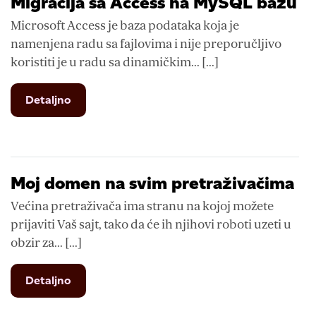
Migracija sa Access na MySQL bazu
Microsoft Access je baza podataka koja je
namenjena radu sa fajlovima i nije preporučljivo
koristiti je u radu sa dinamičkim... [...]
from
Detaljno
Migracija
sa
Access
na
MySQL
Moj domen na svim pretraživačima
bazu
Većina pretraživača ima stranu na kojoj možete
prijaviti Vaš sajt, tako da će ih njihovi roboti uzeti u
obzir za... [...]
from
Detaljno
Moj
domen