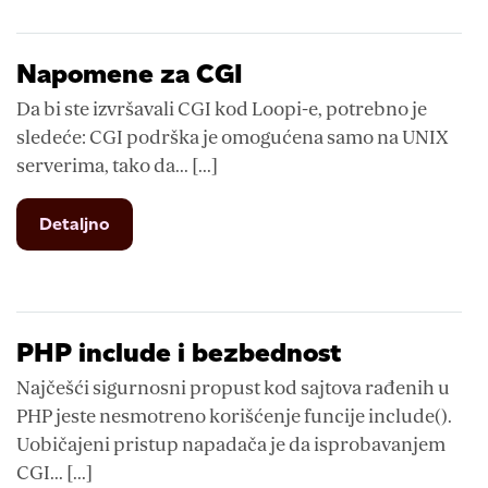
na
svim
pretraživačima
Napomene za CGI
Da bi ste izvršavali CGI kod Loopi-e, potrebno je
sledeće: CGI podrška je omogućena samo na UNIX
serverima, tako da... [...]
from
Detaljno
Napomene
za
CGI
PHP include i bezbednost
Najčešći sigurnosni propust kod sajtova rađenih u
PHP jeste nesmotreno korišćenje funcije include().
Uobičajeni pristup napadača je da isprobavanjem
CGI... [...]