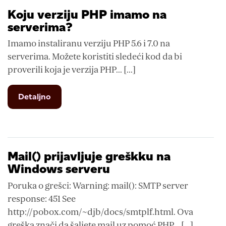
na
Koju verziju PHP imamo na
serverima?
serverima?
Imamo instaliranu verziju PHP 5.6 i 7.0 na
serverima. Možete koristiti sledeći kod da bi
proverili koja je verzija PHP... [...]
from
Detaljno
Koju
verziju
PHP
imamo
na
Mail() prijavljuje greškku na
serverima?
Windows serveru
Poruka o grešci: Warning: mail(): SMTP server
response: 451 See
http://pobox.com/~djb/docs/smtplf.html. Ova
greška znači da šaljete mail uz pomoć PHP... [...]