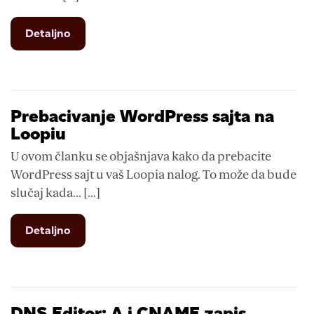
from
Detaljno
Prebacivanje
WordPressa
u
okviru
Loopia
Prebacivanje WordPress sajta na
naloga
Loopiu
U ovom članku se objašnjava kako da prebacite
WordPress sajt u vaš Loopia nalog. To može da bude
slučaj kada... [...]
from
Detaljno
Prebacivanje
WordPress
sajta
na
Loopiu
DNS Editor: A i CNAME zapis