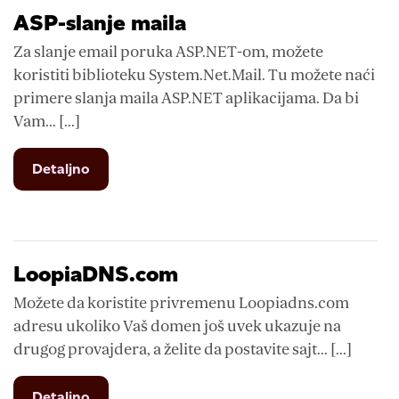
adrese
ASP-slanje maila
Za slanje email poruka ASP.NET-om, možete
koristiti biblioteku System.Net.Mail. Tu možete naći
primere slanja maila ASP.NET aplikacijama. Da bi
Vam... [...]
from
Detaljno
ASP-
slanje
maila
LoopiaDNS.com
Možete da koristite privremenu Loopiadns.com
adresu ukoliko Vaš domen još uvek ukazuje na
drugog provajdera, a želite da postavite sajt... [...]
from
Detaljno