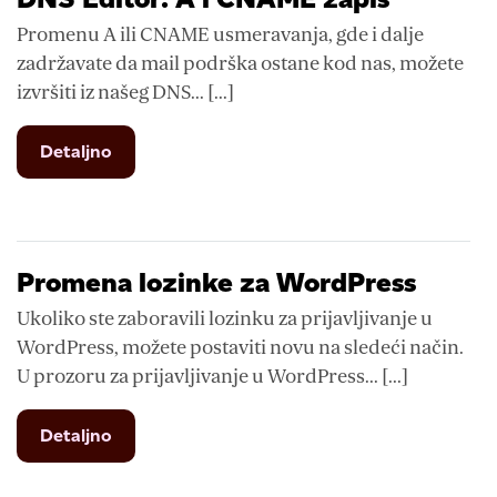
Promenu A ili CNAME usmeravanja, gde i dalje
zadržavate da mail podrška ostane kod nas, možete
izvršiti iz našeg DNS... [...]
from
Detaljno
DNS
Editor:
A
i
CNAME
Promena lozinke za WordPress
zapis
Ukoliko ste zaboravili lozinku za prijavljivanje u
WordPress, možete postaviti novu na sledeći način.
U prozoru za prijavljivanje u WordPress... [...]
from
Detaljno
Promena
lozinke