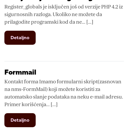
Register_globals je isključen još od verzije PHP 4.2 iz
sigurnosnih razloga. Ukoliko ne možete da
prilagodite programski kod da ne... [...]
from
Detaljno
Da
li
je
uključen
register
Formmail
globals
Kontakt forma Imamo formularni skript(zasnovan
na nms-FormMail) koji možete koristiti za
automatsko slanje podataka na neku e-mail adresu.
Primer korišćenja... [...]
from
Detaljno
Formmail