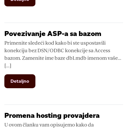
LoopiaDNS.com
Povezivanje ASP-a sa bazom
Primenite sledeći kod kako bi ste uspostavili
konekciju bez DSN/ODBC konekcije sa Access
bazom. Zamenite ime baze db1.mdb imenom vaše...
[...]
from
Detaljno
Povezivanje
ASP-
a
sa
bazom
Promena hosting provajdera
U ovom članku vam opisujemo kako da