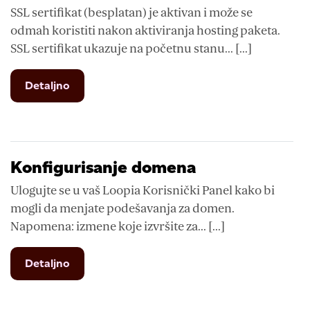
SSL sertifikat (besplatan) je aktivan i može se
odmah koristiti nakon aktiviranja hosting paketa.
SSL sertifikat ukazuje na početnu stanu... [...]
from
Detaljno
Da
li
nudite
SSL
sertifikat
Konfigurisanje domena
Ulogujte se u vaš Loopia Korisnički Panel kako bi
mogli da menjate podešavanja za domen.
Napomena: izmene koje izvršite za... [...]
from
Detaljno
Konfigurisanje
domena