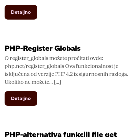
from
Detaljno
PHP
include
i
bezbednost
PHP-Register Globals
O register_globals možete pročitati ovde:
php.net/register_globals Ova funkcionalnost je
isključena od verzije PHP 4.2 iz sigurnosnih razloga.
Ukoliko ne možete... [...]
from
Detaljno
PHP-
Register
Globals
PHP-alternativa funkciji file get