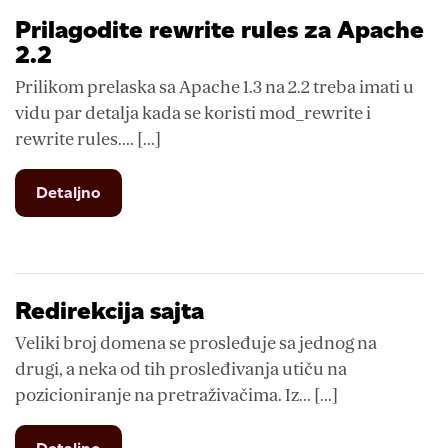
Prilagodite rewrite rules za Apache
2.2
Prilikom prelaska sa Apache 1.3 na 2.2 treba imati u
vidu par detalja kada se koristi mod_rewrite i
rewrite rules.... [...]
from
Detaljno
Prilagodite
rewrite
rules
za
Apache
Redirekcija sajta
2.2
Veliki broj domena se prosleđuje sa jednog na
drugi, a neka od tih prosleđivanja utiču na
pozicioniranje na pretraživačima. Iz... [...]
from