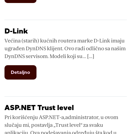
Slanje
mailova
preko
web
strane
D-Link
Većina (starih) kućnih routera marke D-Link imaju
ugrađen DynDNS klijent. Ovo radi odlično sa našim
DynDNS servisom. Modeli koji su... [...]
from
Detaljno
D-
Link
ASP.NET Trust level
Pri korišćenju ASP.NET-a,administrator, u ovom
slučaju mi, postavlja „Trust level“ za svaku
aplikaciju. Ova podešavanja određuju šta kod u