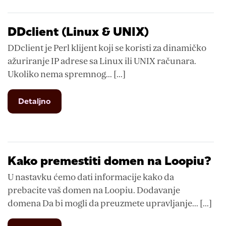
DDclient (Linux & UNIX)
DDclient je Perl klijent koji se koristi za dinamičko
ažuriranje IP adrese sa Linux ili UNIX računara.
Ukoliko nema spremnog... [...]
from
Detaljno
DDclient
(Linux
&
UNIX)
Kako premestiti domen na Loopiu?
U nastavku ćemo dati informacije kako da
prebacite vaš domen na Loopiu. Dodavanje
domena Da bi mogli da preuzmete upravljanje... [...]