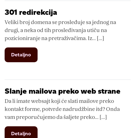
301 redirekcija
Veliki broj domena se prosleđuje sa jednog na
drugi, a neka od tih prosleđivanja utiču na
pozicioniranje na pretraživačima. Iz... [...]
from
Detaljno
301
redirekcija
Slanje mailova preko web strane
Da li imate websajt koji će slati mailove preko
kontakt forme, potvrde nadrudžbine itd? Onda
vam preporučujemo da šaljete preko... [...]
from
Detaljno