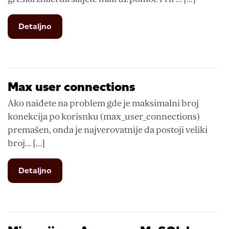
from
Detaljno
Mail()
prijavljuje
greškku
na
Windows
Max user connections
serveru
Ako naiđete na problem gde je maksimalni broj
konekcija po korisnku (max_user_connections)
premašen, onda je najverovatnije da postoji veliki
broj... [...]
from
Detaljno
Max
user
connections