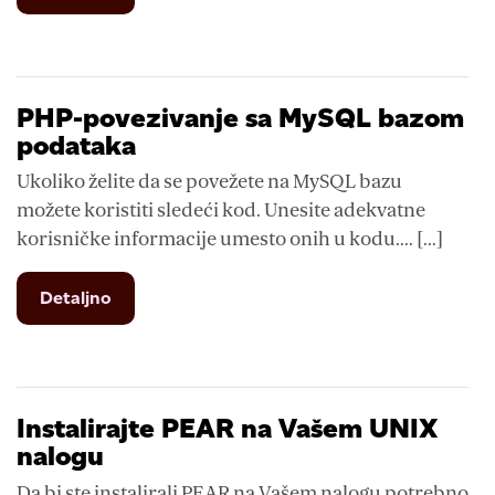
PHP-
opšte
informacije
PHP-povezivanje sa MySQL bazom
podataka
Ukoliko želite da se povežete na MySQL bazu
možete koristiti sledeći kod. Unesite adekvatne
korisničke informacije umesto onih u kodu.... [...]
from
Detaljno
PHP-
povezivanje
sa
MySQL
bazom
Instalirajte PEAR na Vašem UNIX
podataka
nalogu
Da bi ste instalirali PEAR na Vašem nalogu potrebno