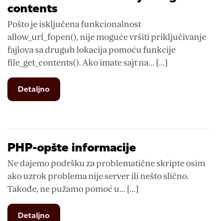
contents
Pošto je isključena funkcionalnost
allow_url_fopen(), nije moguće vršiti priključivanje
fajlova sa druguh lokacija pomoću funkcije
file_get_contents(). Ako imate sajt na... [...]
from
Detaljno
PHP-
alternativa
funkciji
file
get
PHP-opšte informacije
contents
Ne dajemo podršku za problematične skripte osim
ako uzrok problema nije server ili nešto slično.
Takođe, ne pužamo pomoć u... [...]
from
Detaljno