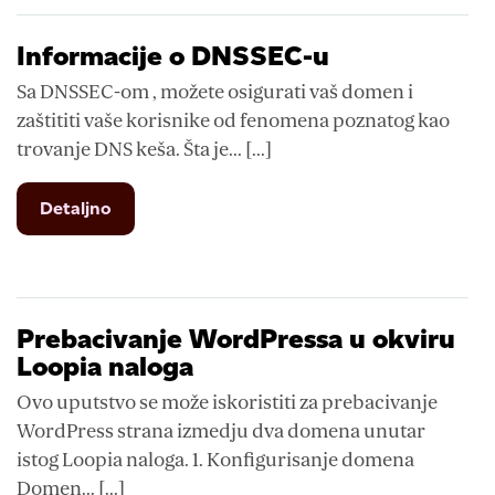
Informacije o DNSSEC-u
Sa DNSSEC-om , možete osigurati vaš domen i
zaštititi vaše korisnike od fenomena poznatog kao
trovanje DNS keša. Šta je... [...]
from
Detaljno
Informacije
o
DNSSEC-
u
Prebacivanje WordPressa u okviru
Loopia naloga
Ovo uputstvo se može iskoristiti za prebacivanje
WordPress strana izmedju dva domena unutar
istog Loopia naloga. 1. Konfigurisanje domena
Domen... [...]