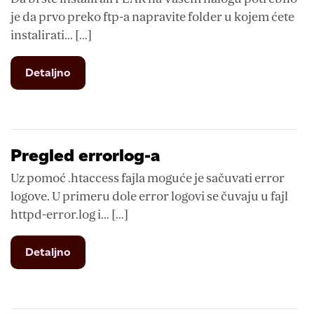
je da prvo preko ftp-a napravite folder u kojem ćete
instalirati... [...]
from
Detaljno
Instalirajte
PEAR
na
Vašem
UNIX
Pregled errorlog-a
nalogu
Uz pomoć .htaccess fajla moguće je sačuvati error
logove. U primeru dole error logovi se čuvaju u fajl
httpd-error.log i... [...]
from
Detaljno
Pregled
errorlog-
a