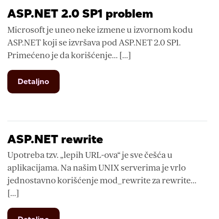
ASP.NET 2.0 SP1 problem
Microsoft je uneo neke izmene u izvornom kodu
ASP.NET koji se izvršava pod ASP.NET 2.0 SP1.
Primećeno je da korišćenje... [...]
from
Detaljno
ASP.NET
2.0
SP1
problem
ASP.NET rewrite
Upotreba tzv. „lepih URL-ova“ je sve češća u
aplikacijama. Na našim UNIX serverima je vrlo
jednostavno korišćenje mod_rewrite za rewrite...
[...]
from