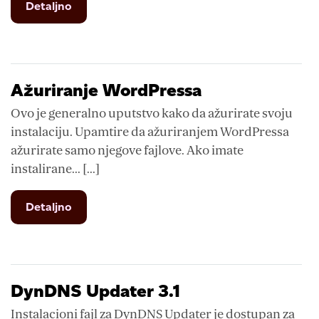
from
Detaljno
Promena
name
servera
Ažuriranje WordPressa
Ovo je generalno uputstvo kako da ažurirate svoju
instalaciju. Upamtire da ažuriranjem WordPressa
ažurirate samo njegove fajlove. Ako imate
instalirane... [...]
from
Detaljno
Ažuriranje
WordPressa
DynDNS Updater 3.1
Instalacioni fajl za DynDNS Updater je dostupan za