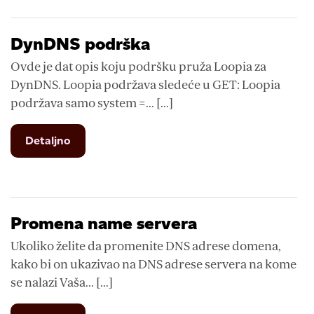
za
WordPress
DynDNS podrška
Ovde je dat opis koju podršku pruža Loopia za
DynDNS. Loopia podržava sledeće u GET: Loopia
podržava samo system =... [...]
from
Detaljno
DynDNS
podrška
Promena name servera
Ukoliko želite da promenite DNS adrese domena,
kako bi on ukazivao na DNS adrese servera na kome
se nalazi Vaša... [...]