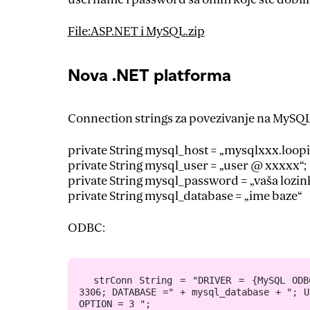
File:ASP.NET i MySQL.zip
Nova .NET platforma
Connection strings za povezivanje na MySQL
private String mysql_host = „mysqlxxx.loopia
private String mysql_user = „user @ xxxxx“;
private String mysql_password = „vaša lozink
private String mysql_database = „ime baze“
ODBC:
 strConn String = "DRIVER = {MySQL ODB
3306; DATABASE =" + mysql_database + "; U
OPTION = 3 ";