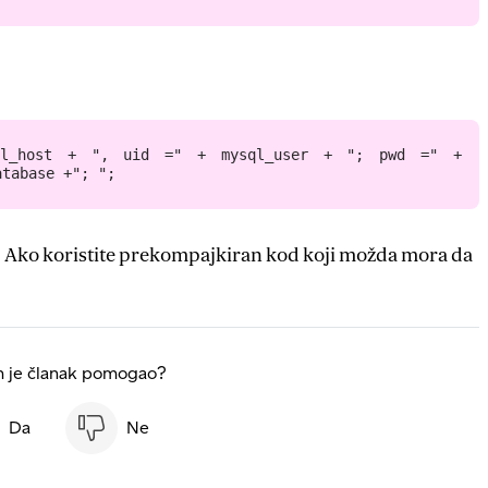
ql_host + ", uid =" + mysql_user + "; pwd =" + 
atabase +"; ";
.
Ako koristite prekompajkiran kod koji možda mora da
m je članak pomogao?
Da
Ne