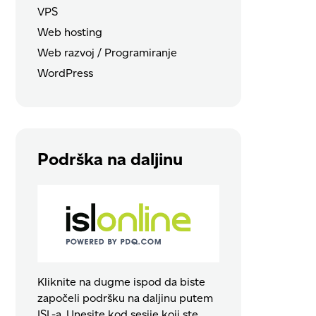
VPS
Web hosting
Web razvoj / Programiranje
WordPress
Podrška na daljinu
Kliknite na dugme ispod da biste
započeli podršku na daljinu putem
ISL-a. Unesite kod sesije koji ste