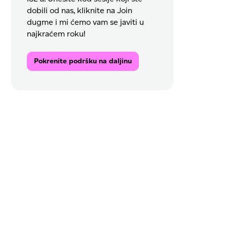
dobili od nas, kliknite na Join
dugme i mi ćemo vam se javiti u
najkraćem roku!
Pokrenite podršku na daljinu