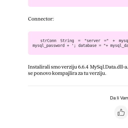
Connector:
 strConn String = "server =" + mys
mysql_password + '; database = "+ mysql_d
Instalirali smo verziju 6.6.4 MySql.Data.dll-a
se ponovo kompajlira za tu verziju.
Da li Va