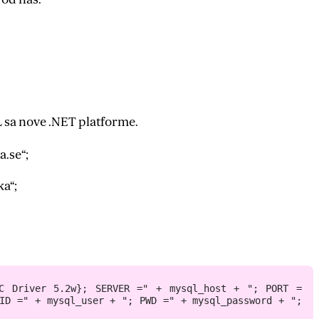
 sa nove .NET platforme.
.se“;
a“;
C Driver 5.2w}; SERVER =" + mysql_host + "; PORT = 
ID =" + mysql_user + "; PWD =" + mysql_password + "; 