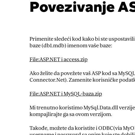
Povezivanje A
Primenite sledeći kod kako bi ste uspostav
baze (db1.mdb) imenom vaše baze:
File:ASP.NET i access.zip
Ako želite da povežete vaš ASP kod sa MySQL
Connector.Net). Zamenite korisničke podatke
File:ASP.NET i MySQL-baza.zip
Mi trenutno koristimo MySql.Data.dll verzije
kompajlirajte ga sa ovom verzijom.
Takođe, možete da koristite i ODBC(via MyO
username i password sa onim koje ste dobili