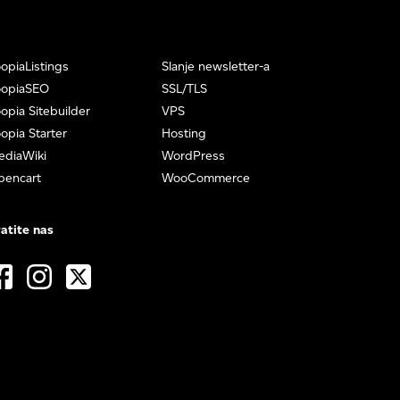
opiaListings
Slanje newsletter-a
oopiaSEO
SSL/TLS
opia Sitebuilder
VPS
opia Starter
Hosting
ediaWiki
WordPress
pencart
WooCommerce
atite nas