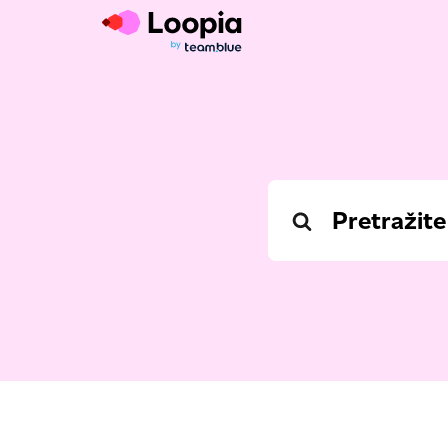
Search
For