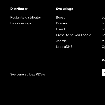
Distributer
Sve usluge
Postanite distributer
Boost
Lo
Loopia usluga
Domen
L
E-mail
Lo
Preselite se kod Loopie
Lo
Joomla
M
LoopiaDNS
O
Pr
Sve cene su bez PDV-a