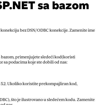
SP.NET sa bazom
ili konekciju bez DSN/ODBC konekcije. Zamenite ime
 bazom, primenjujete sledeći kod(koristi
 sa podacima koje ste dobili od nas:
 5.2. Ukoliko koristite prekompajliran kod,
DBC), što je ilustrovano u sledećem kodu. Zamenite
 od nas.