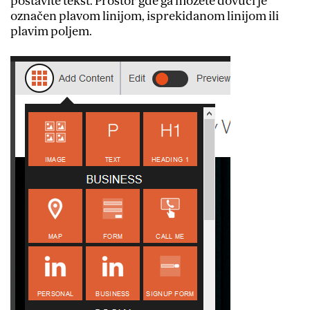
postavite tekst. Prostor gde ga možete dovući je
označen plavom linijom, isprekidanom linijom ili
plavim poljem.