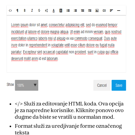
</> Služi za editovanje HTML koda. Ova opcija
je za napredne korisnike. Kliknite ponovo ovo
dugme da biste se vratili u normalan mod.
Format služi za uredjivanje forme označenog
teksta