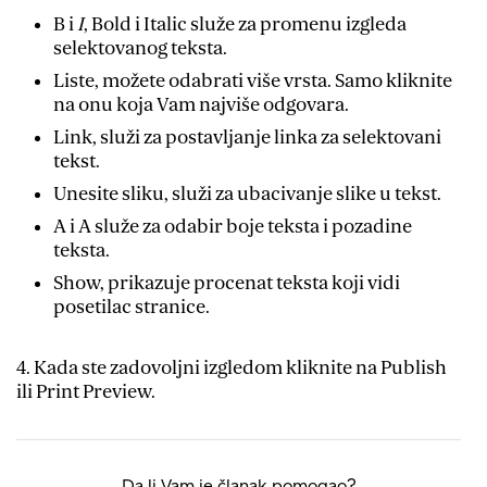
B i
I
, Bold i Italic služe za promenu izgleda
selektovanog teksta.
Liste, možete odabrati više vrsta. Samo kliknite
na onu koja Vam najviše odgovara.
Link, služi za postavljanje linka za selektovani
tekst.
Unesite sliku, služi za ubacivanje slike u tekst.
A i A služe za odabir boje teksta i pozadine
teksta.
Show, prikazuje procenat teksta koji vidi
posetilac stranice.
4. Kada ste zadovoljni izgledom kliknite na Publish
ili Print Preview.
Da li Vam je članak pomogao?