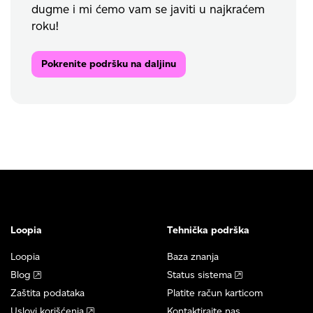
dugme i mi ćemo vam se javiti u najkraćem
roku!
Pokrenite podršku na daljinu
Loopia
Tehnička podrška
Loopia
Baza znanja
Blog
Status sistema
Zaštita podataka
Platite račun karticom
Uslovi korišćenja
Kontaktirajte nas