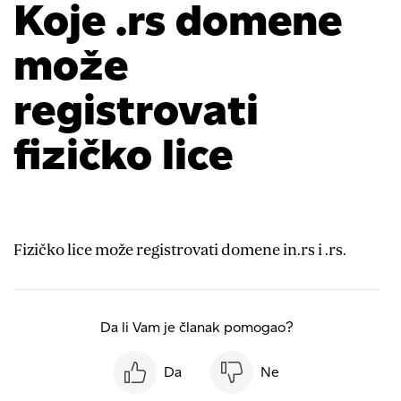
Koje .rs domene
može
registrovati
fizičko lice
Fizičko lice može registrovati domene in.rs i .rs.
Da li Vam je članak pomogao?
Da
Ne