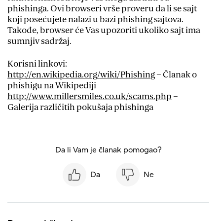
phishinga. Ovi browseri vrše proveru da li se sajt
koji posećujete nalazi u bazi phishing sajtova.
Takođe, browser će Vas upozoriti ukoliko sajt ima
sumnjiv sadržaj.
Korisni linkovi:
http://en.wikipedia.org/wiki/Phishing
– Članak o
phishigu na Wikipediji
http://www.millersmiles.co.uk/scams.php
–
Galerija različitih pokušaja phishinga
Da li Vam je članak pomogao?
Da
Ne