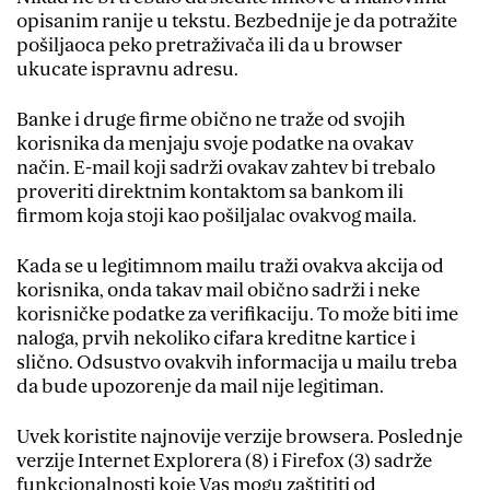
opisanim ranije u tekstu. Bezbednije je da potražite
pošiljaoca peko pretraživača ili da u browser
ukucate ispravnu adresu.
Banke i druge firme obično ne traže od svojih
korisnika da menjaju svoje podatke na ovakav
način. E-mail koji sadrži ovakav zahtev bi trebalo
proveriti direktnim kontaktom sa bankom ili
firmom koja stoji kao pošiljalac ovakvog maila.
Kada se u legitimnom mailu traži ovakva akcija od
korisnika, onda takav mail obično sadrži i neke
korisničke podatke za verifikaciju. To može biti ime
naloga, prvih nekoliko cifara kreditne kartice i
slično. Odsustvo ovakvih informacija u mailu treba
da bude upozorenje da mail nije legitiman.
Uvek koristite najnovije verzije browsera. Poslednje
verzije Internet Explorera (8) i Firefox (3) sadrže
funkcionalnosti koje Vas mogu zaštititi od