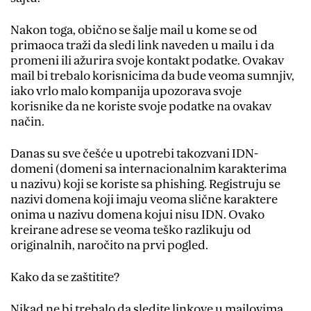
Nakon toga, obično se šalje mail u kome se od
primaoca traži da sledi link naveden u mailu i da
promeni ili ažurira svoje kontakt podatke. Ovakav
mail bi trebalo korisnicima da bude veoma sumnjiv,
iako vrlo malo kompanija upozorava svoje
korisnike da ne koriste svoje podatke na ovakav
način.
Danas su sve češće u upotrebi takozvani IDN-
domeni (domeni sa internacionalnim karakterima
u nazivu) koji se koriste sa phishing. Registruju se
nazivi domena koji imaju veoma slične karaktere
onima u nazivu domena kojui nisu IDN. Ovako
kreirane adrese se veoma teško razlikuju od
originalnih, naročito na prvi pogled.
Kako da se zaštitite?
Nikad ne bi trebalo da sledite linkove u mailovima