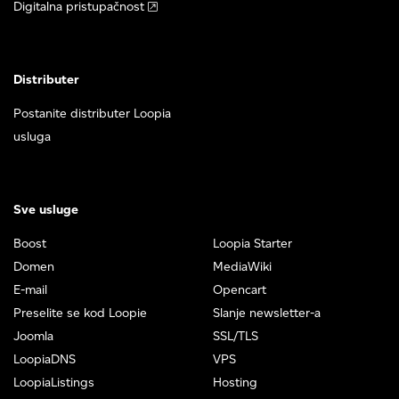
Digitalna pristupačnost
Distributer
Postanite distributer Loopia
usluga
Sve usluge
Boost
Loopia Starter
Domen
MediaWiki
E-mail
Opencart
Preselite se kod Loopie
Slanje newsletter-a
Joomla
SSL/TLS
LoopiaDNS
VPS
LoopiaListings
Hosting