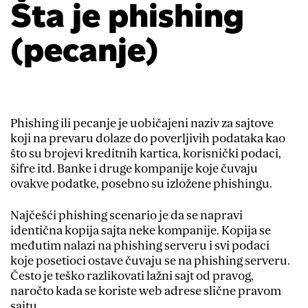
Šta je phishing
(pecanje)
Phishing ili pecanje je uobičajeni naziv za sajtove
koji na prevaru dolaze do poverljivih podataka kao
što su brojevi kreditnih kartica, korisnički podaci,
šifre itd. Banke i druge kompanije koje čuvaju
ovakve podatke, posebno su izložene phishingu.
Najčešći phishing scenario je da se napravi
identična kopija sajta neke kompanije. Kopija se
međutim nalazi na phishing serveru i svi podaci
koje posetioci ostave čuvaju se na phishing serveru.
Često je teško razlikovati lažni sajt od pravog,
naročto kada se koriste web adrese slične pravom
sajtu.