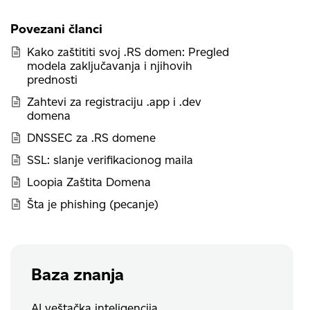
Povezani članci
Kako zaštititi svoj .RS domen: Pregled
modela zaključavanja i njihovih
prednosti
Zahtevi za registraciju .app i .dev
domena
DNSSEC za .RS domene
SSL: slanje verifikacionog maila
Loopia Zaštita Domena
Šta je phishing (pecanje)
Baza znanja
AI veštačka inteligencija