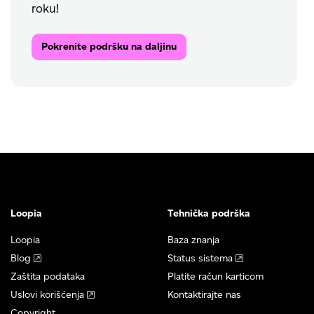
roku!
Pokrenite podršku na daljinu
Loopia
Tehnička podrška
Loopia
Baza znanja
Blog
Status sistema
Zaštita podataka
Platite račun karticom
Uslovi korišćenja
Kontaktirajte nas
Copyright