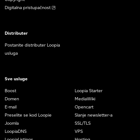
Digitalna pristupačnost
Distributer
Postanite distributer Loopia
usluga
Sve usluge
Boost
Loopia Starter
Domen
MediaWiki
E-mail
Opencart
Preselite se kod Loopie
Slanje newsletter-a
Joomla
SSL/TLS
LoopiaDNS
VPS
LoopiaListings
Hosting