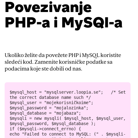
Povezivanje
PHP-a i MySQl-a
Ukoliko želite da povežete PHP i MySQL koristite
sledeći kod. Zamenite korisničke podatke sa
podacima koje ste dobili od nas.
$mysql_host = "mysqlserver.loopia.se";   /* Set 
the correct database name such */

$mysql_user = "mojekorisničkoime";

$mysql_password = "mojalozinka";

$mysql_database = "mojabaza";

$mysqli = new mysqli( $mysql_host, $mysql_user, 
$mysql_password, $mysql_database );

if ($mysqli->connect_errno) {

echo "Failed to connect to MySQL: (" . $mysqli-