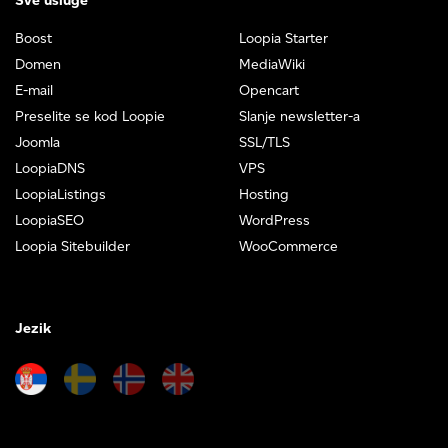
Sve usluge
Boost
Loopia Starter
Domen
MediaWiki
E-mail
Opencart
Preselite se kod Loopie
Slanje newsletter-a
Joomla
SSL/TLS
LoopiaDNS
VPS
LoopiaListings
Hosting
LoopiaSEO
WordPress
Loopia Sitebuilder
WooCommerce
Jezik