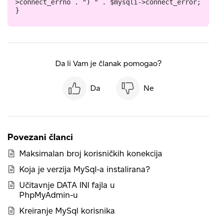
>connect_errno . ") " . $mysqli->connect_error;

Da li Vam je članak pomogao?
Da
Ne
Povezani članci
Maksimalan broj korisničkih konekcija
Koja je verzija MySql-a instalirana?
Učitavnje DATA INI fajla u
PhpMyAdmin-u
Kreiranje MySql korisnika