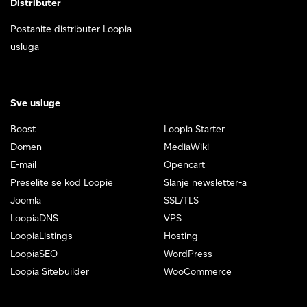
Distributer
Postanite distributer Loopia
usluga
Sve usluge
Boost
Loopia Starter
Domen
MediaWiki
E-mail
Opencart
Preselite se kod Loopie
Slanje newsletter-a
Joomla
SSL/TLS
LoopiaDNS
VPS
LoopiaListings
Hosting
LoopiaSEO
WordPress
Loopia Sitebuilder
WooCommerce