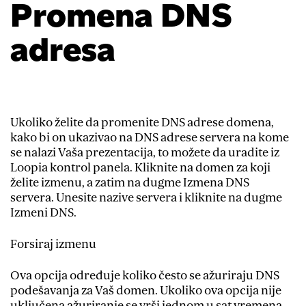
Promena DNS
adresa
Ukoliko želite da promenite DNS adrese domena,
kako bi on ukazivao na DNS adrese servera na kome
se nalazi Vaša prezentacija, to možete da uradite iz
Loopia kontrol panela. Kliknite na domen za koji
želite izmenu, a zatim na dugme Izmena DNS
servera. Unesite nazive servera i kliknite na dugme
Izmeni DNS.
Forsiraj izmenu
Ova opcija određuje koliko često se ažuriraju DNS
podešavanja za Vaš domen. Ukoliko ova opcija nije
uključena ažuriranje se vrši jednom u sat vremena