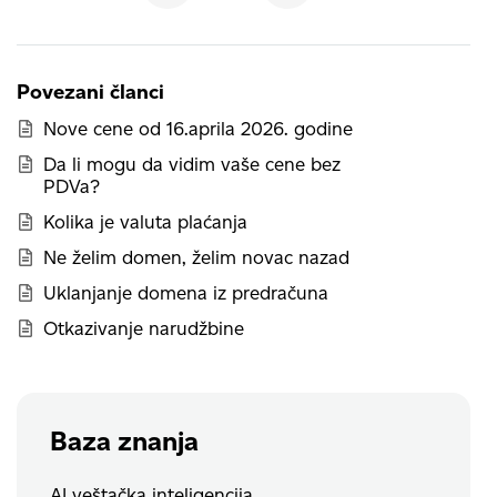
Povezani članci
Nove cene od 16.aprila 2026. godine
Da li mogu da vidim vaše cene bez
PDVa?
Kolika je valuta plaćanja
Ne želim domen, želim novac nazad
Uklanjanje domena iz predračuna
Otkazivanje narudžbine
Baza znanja
AI veštačka inteligencija