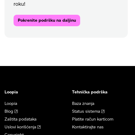
roku!
Pokrenite podršku na daljinu
Loopia
Tehnička podrška
Loopia
Baza znanja
Blog
Status sistema
Zaštita podataka
Platite račun karticom
Uslovi korišćenja
Kontaktirajte nas
Copyright