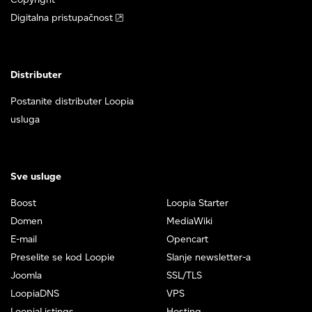
Digitalna pristupačnost
Distributer
Postanite distributer Loopia
usluga
Sve usluge
Boost
Loopia Starter
Domen
MediaWiki
E-mail
Opencart
Preselite se kod Loopie
Slanje newsletter-a
Joomla
SSL/TLS
LoopiaDNS
VPS
LoopiaListings
Hosting