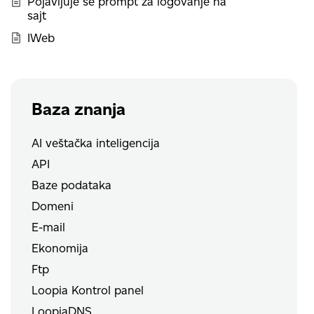
Pojavljuje se prompt za logovanje na
sajt
IWeb
Baza znanja
AI veštačka inteligencija
API
Baze podataka
Domeni
E-mail
Ekonomija
Ftp
Loopia Kontrol panel
LoopiaDNS