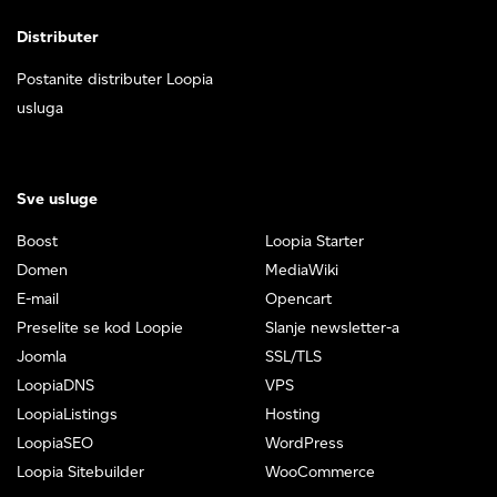
Distributer
Postanite distributer Loopia
usluga
Sve usluge
Boost
Loopia Starter
Domen
MediaWiki
E-mail
Opencart
Preselite se kod Loopie
Slanje newsletter-a
Joomla
SSL/TLS
LoopiaDNS
VPS
LoopiaListings
Hosting
LoopiaSEO
WordPress
Loopia Sitebuilder
WooCommerce