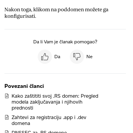
Nakon toga, klikom na poddomen možete ga
konfigurisati.
Da li Vam je članak pomogao?
Da
Ne
Povezani članci
Kako zaštititi svoj .RS domen: Pregled
modela zaključavanja i njihovih
prednosti
Zahtevi za registraciju .app i .dev
domena
DNSSEC za .RS domene