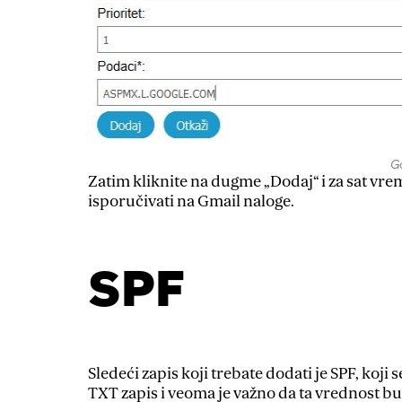
G
Zatim kliknite na dugme „Dodaj“ i za sat vrem
isporučivati na Gmail naloge.
SPF
Sledeći zapis koji trebate dodati je SPF, ko
TXT zapis i veoma je važno da ta vrednost 