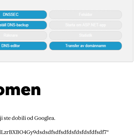
domen
i ste dobili od Googlea.
tTalLzrBXBO4Gy9dsdsdfsdfsdfdsfdsfdsfdfsdf7“