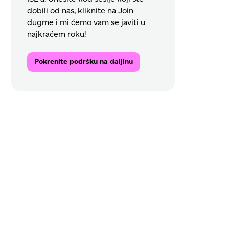
dobili od nas, kliknite na Join
dugme i mi ćemo vam se javiti u
najkraćem roku!
Pokrenite podršku na daljinu