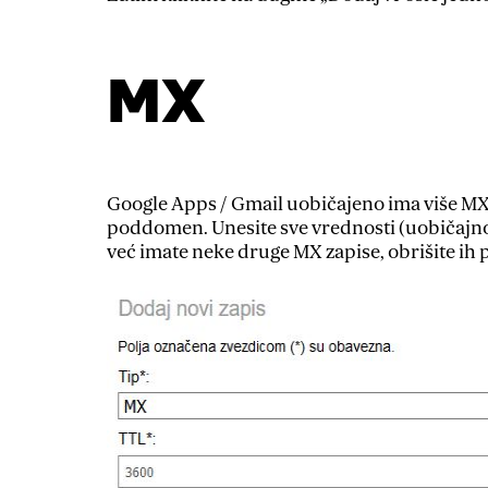
MX
Google Apps / Gmail uobičajeno ima više MX 
poddomen. Unesite sve vrednosti (uobičajno 
već imate neke druge MX zapise, obrišite ih 