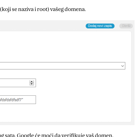
oji se naziva i root) vašeg domena.
g sata, Google će moći da verifikuje vaš domen.