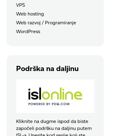
VPS
Web hosting
Web razvoj / Programiranje
WordPress
Podrška na daljinu
Kliknite na dugme ispod da biste
započeli podršku na daljinu putem
ISL-a. Unesite kod sesije koji ste