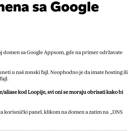
mena sa Google
oj domen sa Google Appsom, gde na primer održavate
neti u naš zonski fajl. Neophodno je da imate hosting ili
ajl.
aliase kod Loopije, svi oni se moraju obrisati kako bi
ja korisnički panel, klikom na domen a zatim na „DNS