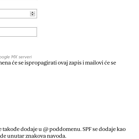
oogle MX serveri
ena će se ispropagirati ovaj zapis i mailovi će se
ji se takođe dodaje u @ poddomenu. SPF se dodaje kao
bude unutar znakova navoda.