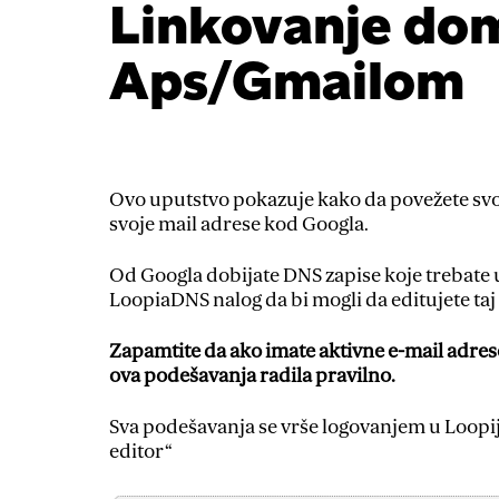
Linkovanje do
Aps/Gmailom
Ovo uputstvo pokazuje kako da povežete sv
svoje mail adrese kod Googla.
Od Googla dobijate DNS zapise koje trebate u
LoopiaDNS nalog da bi mogli da editujete taj f
Zapamtite da ako imate aktivne e-mail adrese/
ova podešavanja radila pravilno.
Sva podešavanja se vrše logovanjem u Loopi
editor“