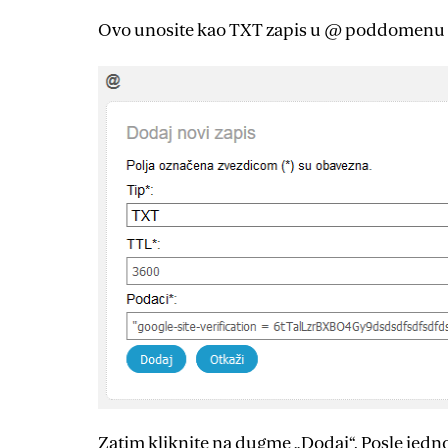
Ovo unosite kao TXT zapis u @ poddomenu (k
Zatim kliknite na dugme „Dodaj“. Posle jedno