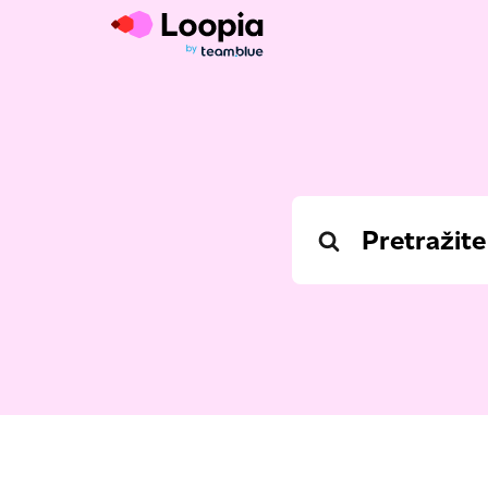
Search
For