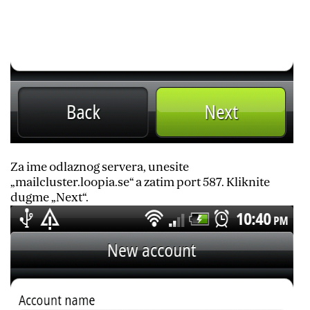
Za ime odlaznog servera, unesite
„mailcluster.loopia.se“ a zatim port 587. Kliknite
dugme „Next“.