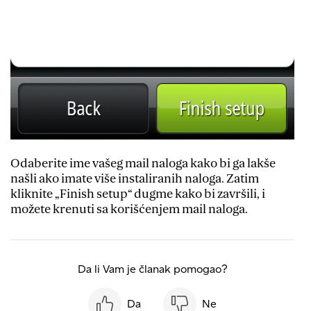
Odaberite ime vašeg mail naloga kako bi ga lakše
našli ako imate više instaliranih naloga. Zatim
kliknite „Finish setup“ dugme kako bi završili, i
možete krenuti sa korišćenjem mail naloga.
Da li Vam je članak pomogao?
Da
Ne