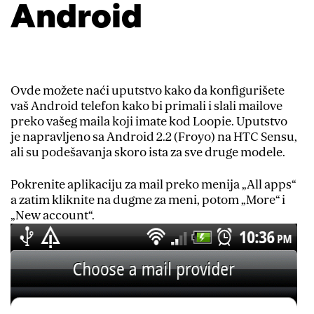
Android
Ovde možete naći uputstvo kako da konfigurišete
vaš Android telefon kako bi primali i slali mailove
preko vašeg maila koji imate kod Loopie. Uputstvo
je napravljeno sa Android 2.2 (Froyo) na HTC Sensu,
ali su podešavanja skoro ista za sve druge modele.
Pokrenite aplikaciju za mail preko menija „All apps“
a zatim kliknite na dugme za meni, potom „More“ i
„New account“.