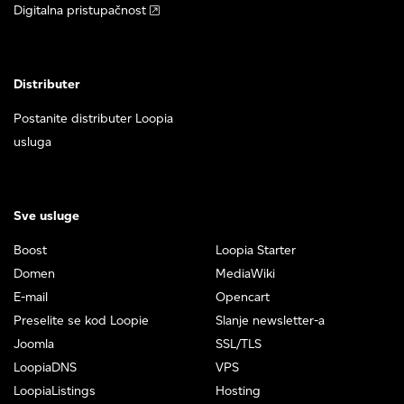
Digitalna pristupačnost
Distributer
Postanite distributer Loopia
usluga
Sve usluge
Boost
Loopia Starter
Domen
MediaWiki
E-mail
Opencart
Preselite se kod Loopie
Slanje newsletter-a
Joomla
SSL/TLS
LoopiaDNS
VPS
LoopiaListings
Hosting