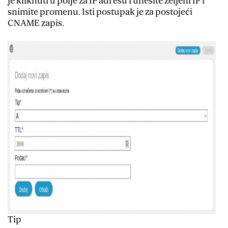
je kliknuti u polje za IP adresu i unesite željeni IP i
snimite promenu. Isti postupak je za postojeći
CNAME zapis.
Tip