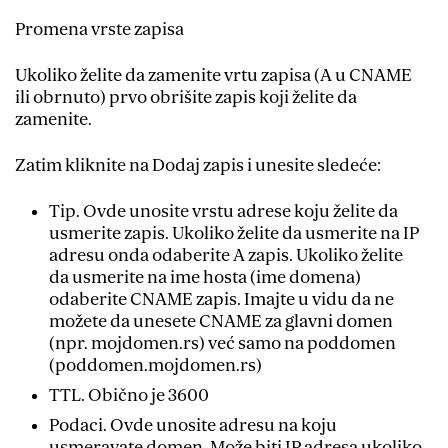
Promena vrste zapisa
Ukoliko želite da zamenite vrtu zapisa (A u CNAME
ili obrnuto) prvo obrišite zapis koji želite da
zamenite.
Zatim kliknite na Dodaj zapis i unesite sledeće:
Tip. Ovde unosite vrstu adrese koju želite da
usmerite zapis. Ukoliko želite da usmerite na IP
adresu onda odaberite A zapis. Ukoliko želite
da usmerite na ime hosta (ime domena)
odaberite CNAME zapis. Imajte u vidu da ne
možete da unesete CNAME za glavni domen
(npr. mojdomen.rs) već samo na poddomen
(poddomen.mojdomen.rs)
TTL. Obično je 3600
Podaci. Ovde unosite adresu na koju
usmeravate domen. Može biti IP adresa ukoliko