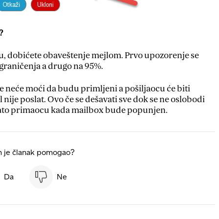
?
ju, dobićete obaveštenje mejlom. Prvo upozorenje se
graničenja a drugo na 95%.
 neće moći da budu primljeni a pošiljaocu će biti
nije poslat. Ovo če se dešavati sve dok se ne oslobodi
tlato primaocu kada mailbox bude popunjen.
m je članak pomogao?
Da
Ne