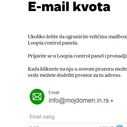
E-mail kvota
Ukoliko želite da ograničite veličinu mailbox-
Loopia control panela.
Prijavite se u Loopia control panel i pronadji
Kada kliknete na nju u novom prozoru možete
ovde mežete dodeliti prostor za tu adresu.