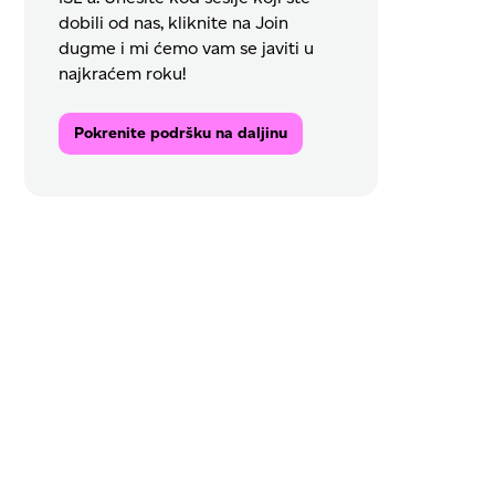
dobili od nas, kliknite na Join
dugme i mi ćemo vam se javiti u
najkraćem roku!
Pokrenite podršku na daljinu