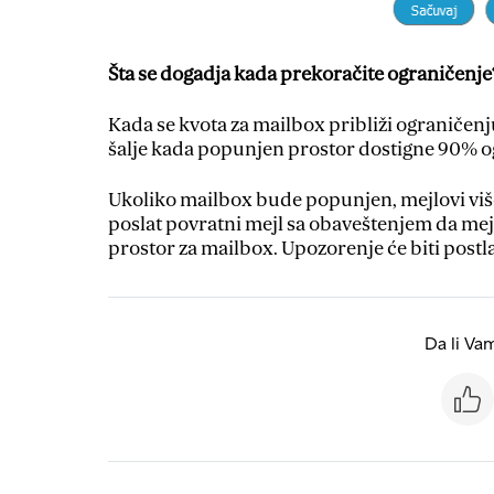
Šta se dogadja kada prekoračite ograničenje
Kada se kvota za mailbox približi ograničen
šalje kada popunjen prostor dostigne 90% o
Ukoliko mailbox bude popunjen, mejlovi više
poslat povratni mejl sa obaveštenjem da mejl 
prostor za mailbox. Upozorenje će biti pos
Da li Va