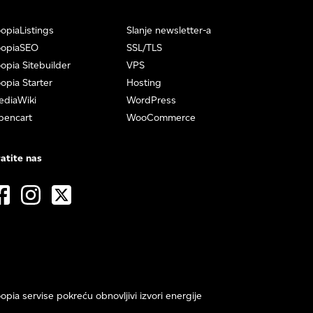
opiaListings
Slanje newsletter-a
oopiaSEO
SSL/TLS
opia Sitebuilder
VPS
opia Starter
Hosting
ediaWiki
WordPress
pencart
WooCommerce
atite nas
opia servise pokreću obnovljivi izvori energije