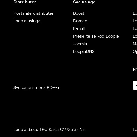
Distributer
Sve usluge
Postanite distributer
Boost
Lo
Loopia usluga
Domen
L
E-mail
Lo
Preselite se kod Loopie
Lo
Joomla
M
LoopiaDNS
O
Pr
Sve cene su bez PDV-a
Loopia d.o.o. TPC Kalča C1/72,73 · Niš
Lo