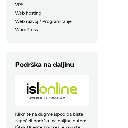
VPS
Web hosting
Web razvoj / Programiranje
WordPress
Podrška na daljinu
Kliknite na dugme ispod da biste
započeli podršku na daljinu putem
ISL-a. Unesite kod sesije koji ste