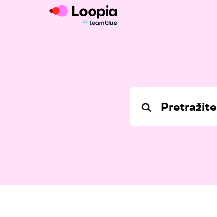
Search
For