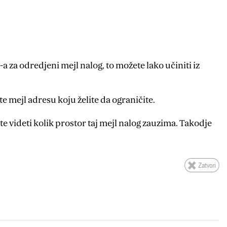
a za odredjeni mejl nalog, to možete lako učiniti iz
te mejl adresu koju želite da ograničite.
 videti kolik prostor taj mejl nalog zauzima. Takodje