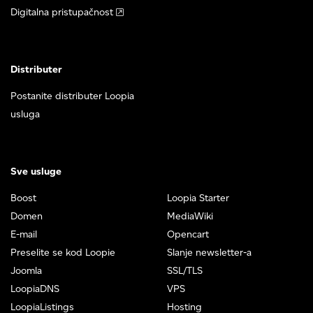
Digitalna pristupačnost
Distributer
Postanite distributer Loopia
usluga
Sve usluge
Boost
Loopia Starter
Domen
MediaWiki
E-mail
Opencart
Preselite se kod Loopie
Slanje newsletter-a
Joomla
SSL/TLS
LoopiaDNS
VPS
LoopiaListings
Hosting