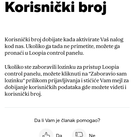
Korisnički broj
Korisnički broj dobijate kada aktivirate Vaš nalog
kod nas. Ukoliko ga tada ne primetite, možete ga
pronaći u Loopia control panelu.
Ukoliko ste zaboravili lozinku za pristup Loopia
control panelu, možete kliknuti na “Zaboravio sam
lozinku“ prilikom prijavljivanja i stićiće Vam mejl za
dobijanje korisničkih podataka gde možete videti i
korisnički broj.
Da li Vam je članak pomogao?
Da
Ne