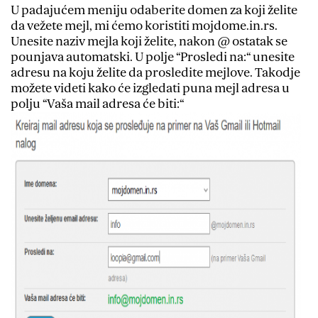
U padajućem meniju odaberite domen za koji želite
da vežete mejl, mi ćemo koristiti mojdome.in.rs.
Unesite naziv mejla koji želite, nakon @ ostatak se
pounjava automatski. U polje “Prosledi na:“ unesite
adresu na koju želite da prosledite mejlove. Takodje
možete videti kako će izgledati puna mejl adresa u
polju “Vaša mail adresa će biti:“