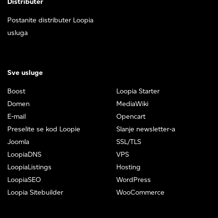
Distributer
Postanite distributer Loopia
usluga
Sve usluge
Boost
Loopia Starter
Domen
MediaWiki
E-mail
Opencart
Preselite se kod Loopie
Slanje newsletter-a
Joomla
SSL/TLS
LoopiaDNS
VPS
LoopiaListings
Hosting
LoopiaSEO
WordPress
Loopia Sitebuilder
WooCommerce