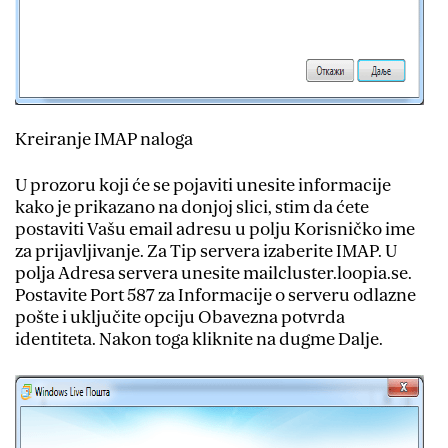
Kreiranje IMAP naloga
U prozoru koji će se pojaviti unesite informacije
kako je prikazano na donjoj slici, stim da ćete
postaviti Vašu email adresu u polju Korisničko ime
za prijavljivanje. Za Tip servera izaberite IMAP. U
polja Adresa servera unesite mailcluster.loopia.se.
Postavite Port 587 za Informacije o serveru odlazne
pošte i uključite opciju Obavezna potvrda
identiteta. Nakon toga kliknite na dugme Dalje.