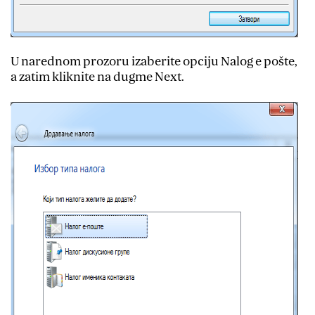
U narednom prozoru izaberite opciju Nalog e pošte,
a zatim kliknite na dugme Next.