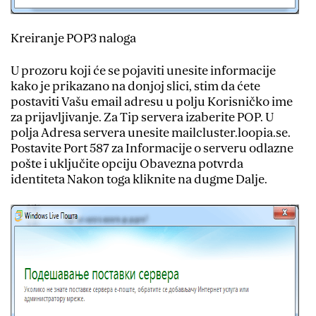
Kreiranje POP3 naloga
U prozoru koji će se pojaviti unesite informacije
kako je prikazano na donjoj slici, stim da ćete
postaviti Vašu email adresu u polju Korisničko ime
za prijavljivanje. Za Tip servera izaberite POP. U
polja Adresa servera unesite mailcluster.loopia.se.
Postavite Port 587 za Informacije o serveru odlazne
pošte i uključite opciju Obavezna potvrda
identiteta Nakon toga kliknite na dugme Dalje.