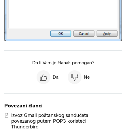
Da li Vam je članak pomogao?
Da
Ne
Povezani članci
Izvoz Gmail poštanskog sandučeta
povezanog putem POP3 koristeći
Thunderbird