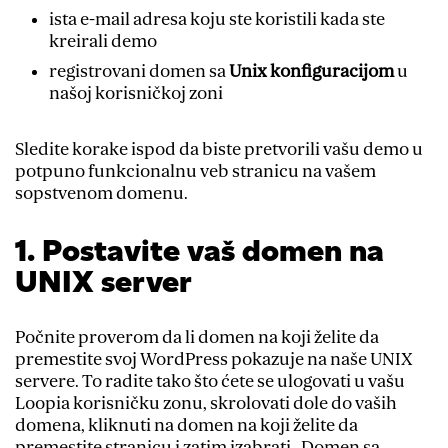
ista e-mail adresa koju ste koristili kada ste
kreirali demo
registrovani domen sa
Unix konfiguracijom
u
našoj korisničkoj zoni
Sledite korake ispod da biste pretvorili vašu demo u
potpuno funkcionalnu veb stranicu na vašem
sopstvenom domenu.
1. Postavite vaš domen na
UNIX server
Počnite proverom da li domen na koji želite da
premestite svoj WordPress pokazuje na naše UNIX
servere. To radite tako što ćete se ulogovati u vašu
Loopia korisničku zonu, skrolovati dole do vaših
domena, kliknuti na domen na koji želite da
premestite stranicu i zatim izabrati „Domen sa