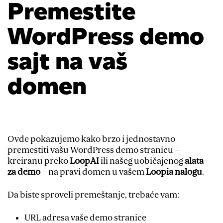
Premestite
WordPress demo
sajt na vaš
domen
Ovde pokazujemo kako brzo i jednostavno
premestiti vašu WordPress demo stranicu –
kreiranu preko
LoopAI
ili našeg uobičajenog
alata
za demo
– na pravi domen u vašem
Loopia nalogu
.
Da biste sproveli premeštanje, trebaće vam:
URL adresa vaše demo stranice