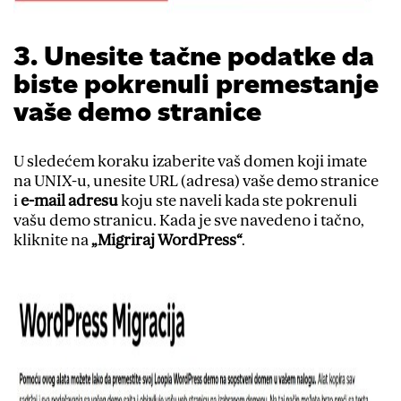
3. Unesite tačne podatke da
biste pokrenuli premestanje
vaše demo stranice
U sledećem koraku izaberite vaš domen koji imate
na UNIX-u, unesite URL (adresa) vaše demo stranice
i
e-mail adresu
koju ste naveli kada ste pokrenuli
vašu demo stranicu. Kada je sve navedeno i tačno,
kliknite na
„Migriraj WordPress“
.