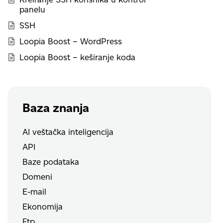
panelu
SSH
Loopia Boost – WordPress
Loopia Boost – keširanje koda
Baza znanja
AI veštačka inteligencija
API
Baze podataka
Domeni
E-mail
Ekonomija
Ftp