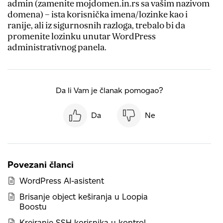
admin (zamenite mojdomen.in.rs sa vašim nazivom
domena) – ista korisnička imena/lozinke kao i
ranije, ali iz sigurnosnih razloga, trebalo bi da
promenite lozinku unutar WordPress
administrativnog panela.
Da li Vam je članak pomogao?
Da
Ne
Povezani članci
WordPress AI-asistent
Brisanje object keširanja u Loopia
Boostu
Kreiranje SSH korisnika u kontrol