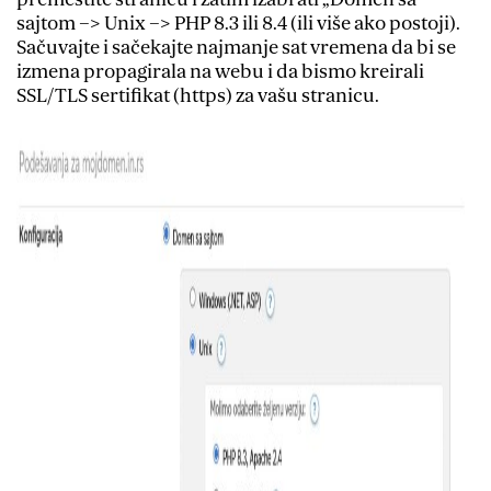
sajtom –> Unix –> PHP 8.3 ili 8.4 (ili više ako postoji).
Sačuvajte i sačekajte najmanje sat vremena da bi se
izmena propagirala na webu i da bismo kreirali
SSL/TLS sertifikat (https) za vašu stranicu.