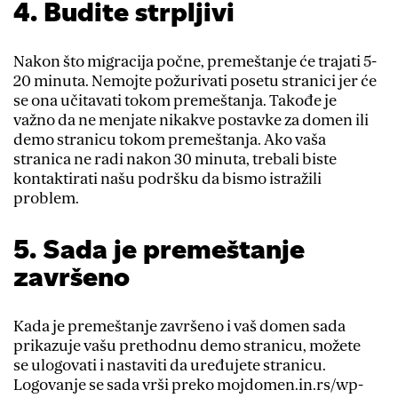
4. Budite strpljivi
Nakon što migracija počne, premeštanje će trajati 5-
20 minuta. Nemojte požurivati posetu stranici jer će
se ona učitavati tokom premeštanja. Takođe je
važno da ne menjate nikakve postavke za domen ili
demo stranicu tokom premeštanja. Ako vaša
stranica ne radi nakon 30 minuta, trebali biste
kontaktirati našu podršku da bismo istražili
problem.
5. Sada je premeštanje
završeno
Kada je premeštanje završeno i vaš domen sada
prikazuje vašu prethodnu demo stranicu, možete
se ulogovati i nastaviti da uređujete stranicu.
Logovanje se sada vrši preko mojdomen.in.rs/wp-